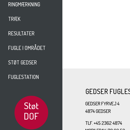
RINGMÆRKNING
TRÆK
RESULTATER
FUGLE I OMRÅDET
STØT GEDSER
FUGLESTATION
GEDSER FUGLE
Støt
GEDSER FYRVEJ 4
4874 GEDSER
DOF
TLF. +45 2362 4874