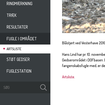
RINGMÆRKNING
TRÆK
RESULTATER
FUGLE I OMRÅDET
Blåstjert ved Vesterhave 201
ARTSLISTE
Hans Lind har pr. 10. november
STØT GEDSER
Gedserområdet i DOFbasen. De
fangenskabsfugle med, er de
FUGLESTATION
Artsliste
.