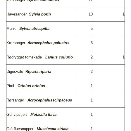
Havesanger
Sylvia
borin
10
1
Munk
Sylvia atricapilla
5
Kærsanger
Acrocephalus
palustris
3
Rødrygget tornskade
Lanius
collurio
2
1
Digesvale
Riparia
riparia
2
Pirol
Oriolus oriolus
1
Rørsanger
Acrocephalus
scirpaceus
1
Gul vipstjert
Motacilla
flava
1
Grå fluesnapper
Muscicapa
striata
1