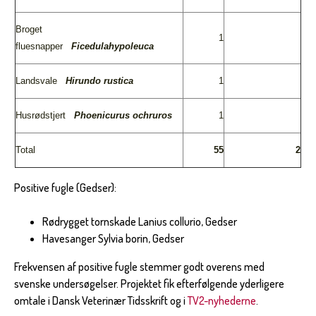
Broget
1
fluesnapper
Ficedula
hypoleuca
Landsvale
Hirundo
rustica
1
Husrødstjert
Phoenicurus
ochruros
1
Total
55
2
Positive fugle (Gedser):
Rødrygget tornskade Lanius collurio, Gedser
Havesanger Sylvia borin, Gedser
Frekvensen af positive fugle stemmer godt overens med
svenske undersøgelser. Projektet fik efterfølgende yderligere
omtale i Dansk Veterinær Tidsskrift og i
TV2-nyhederne
.