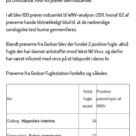
på Christiansø, hvor 45 prøver blev indsamlet.
I alt blev 100 prøver indsamlet til WNV-analyse i 2011, hvoraf 62 af
prøverne havde tilstrækkeligt blod til, at de nødvendige
serologiske test kunne gennemføres.
Blandt prøverne fra Gedser blev der fundet 2 positive fugle, altså
fugle der har dannet antistoffer imod West Nil Virus, og derfor
har været inficeret med virus på et tidspunkt i deres liv.
Prøverne fra Gedser Fuglestation fordelte sig således:
Antal
Positive
Art
fugle
prøver/spor af
testet
WNV
Gulbug
Hippolais
icterina
14
Tornsanger
Sylvia
communis
12