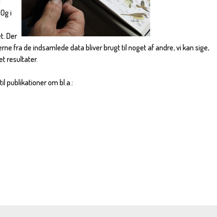
i
Og i
e
et. Der
terne fra de indsamlede data bliver brugt til noget af andre, vi kan sige,
et resultater.
il publikationer om bl.a.: