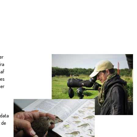
er
fra
 af
ses
 er
 data
t de