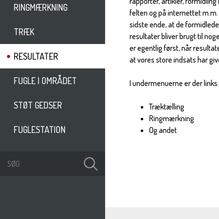
rapporter, artikler, formidling 
RINGMÆRKNING
felten og på internettet m.m. 
sidste ende, at de formidled
TRÆK
resultater bliver brugt til nog
er egentlig først, når resulta
RESULTATER
at vores store indsats har giv
FUGLE I OMRÅDET
I undermenuerne er der links t
STØT GEDSER
Træktælling
Ringmærkning
FUGLESTATION
Og andet