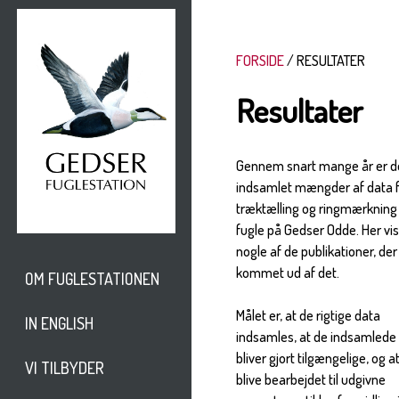
FORSIDE
RESULTATER
Resultater
Gennem snart mange år er d
indsamlet mængder af data 
træktælling og ringmærkning
fugle på Gedser Odde. Her vi
nogle af de publikationer, der
kommet ud af det.
OM FUGLESTATIONEN
Målet er, at de rigtige data
IN ENGLISH
indsamles, at de indsamlede
bliver gjort tilgængelige, og a
VI TILBYDER
blive bearbejdet til udgivne