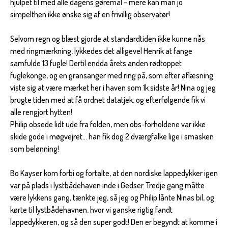
hjulpet til med alle dagens gøremål – mere kan man jo
simpelthen ikke ønske sig af en frivillig observatør!
Selvom regn og blæst gjorde at standardtiden ikke kunne nås
med ringmærkning, lykkedes det alligevel Henrik at fange
samfulde 13 fugle! Dertil endda årets anden rødtoppet
fuglekonge, og en gransanger med ring på, som efter aflæsning
viste sig at være mærket her i haven som 1k sidste år! Nina og jeg
brugte tiden med at få ordnet datatjek, og efterfølgende fik vi
alle rengjort hytten!
Philip obsede lidt ude fra folden, men obs-forholdene var ikke
skide gode i møgvejret… han fik dog 2 dværgfalke lige i smasken
som belønning!
Bo Kayser kom forbi og fortalte, at den nordiske lappedykker igen
var på plads i lystbådehaven inde i Gedser. Tredje gang måtte
være lykkens gang, tænkte jeg, så jeg og Philip lånte Ninas bil, og
kørte til lystbådehavnen, hvor vi ganske rigtig fandt
lappedykkeren, og så den super godt! Den er begyndt at komme i