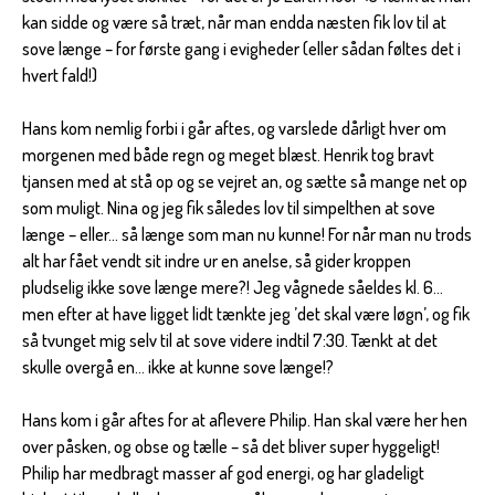
kan sidde og være så træt, når man endda næsten fik lov til at
sove længe – for første gang i evigheder (eller sådan føltes det i
hvert fald!)
Hans kom nemlig forbi i går aftes, og varslede dårligt hver om
morgenen med både regn og meget blæst. Henrik tog bravt
tjansen med at stå op og se vejret an, og sætte så mange net op
som muligt. Nina og jeg fik således lov til simpelthen at sove
længe – eller… så længe som man nu kunne! For når man nu trods
alt har fået vendt sit indre ur en anelse, så gider kroppen
pludselig ikke sove længe mere?! Jeg vågnede såeldes kl. 6…
men efter at have ligget lidt tænkte jeg ’det skal være løgn’, og fik
så tvunget mig selv til at sove videre indtil 7:30. Tænkt at det
skulle overgå en… ikke at kunne sove længe!?
Hans kom i går aftes for at aflevere Philip. Han skal være her hen
over påsken, og obse og tælle – så det bliver super hyggeligt!
Philip har medbragt masser af god energi, og har gladeligt