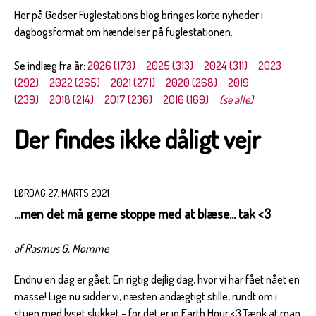
Her på Gedser Fuglestations blog bringes korte nyheder i
dagbogsformat om hændelser på fuglestationen.
Se indlæg fra år:
2026 (173)
2025 (313)
2024 (311)
2023
(292)
2022 (265)
2021 (271)
2020 (268)
2019
(239)
2018 (214)
2017 (236)
2016 (169)
(se alle)
Der findes ikke dåligt vejr
LØRDAG 27. MARTS 2021
...men det må gerne stoppe med at blæse... tak <3
af Rasmus G. Momme
Endnu en dag er gået. En rigtig dejlig dag, hvor vi har fået nået en
masse! Lige nu sidder vi, næsten andægtigt stille, rundt om i
stuen med lyset slukket – for det er jo Earth Hour <3 Tænk at man