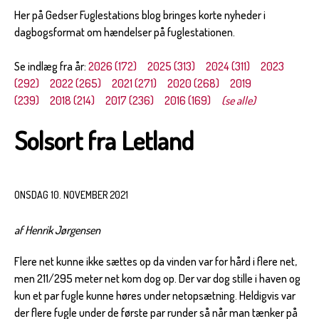
Her på Gedser Fuglestations blog bringes korte nyheder i
dagbogsformat om hændelser på fuglestationen.
Se indlæg fra år:
2026 (172)
2025 (313)
2024 (311)
2023
(292)
2022 (265)
2021 (271)
2020 (268)
2019
(239)
2018 (214)
2017 (236)
2016 (169)
(se alle)
Solsort fra Letland
ONSDAG 10. NOVEMBER 2021
af Henrik Jørgensen
Flere net kunne ikke sættes op da vinden var for hård i flere net,
men 211/295 meter net kom dog op. Der var dog stille i haven og
kun et par fugle kunne høres under netopsætning. Heldigvis var
der flere fugle under de første par runder så når man tænker på