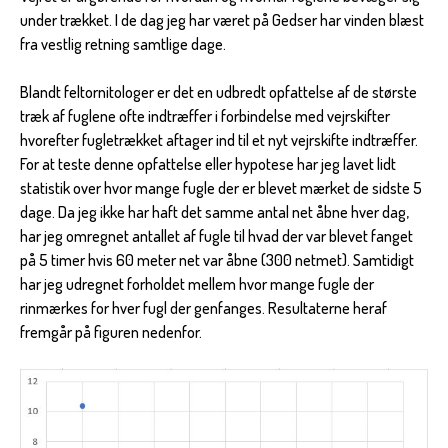
under trækket. I de dag jeg har været på Gedser har vinden blæst
fra vestlig retning samtlige dage.
Blandt feltornitologer er det en udbredt opfattelse af de største
træk af fuglene ofte indtræffer i forbindelse med vejrskifter
hvorefter fugletrækket aftager ind til et nyt vejrskifte indtræffer.
For at teste denne opfattelse eller hypotese har jeg lavet lidt
statistik over hvor mange fugle der er blevet mærket de sidste 5
dage. Da jeg ikke har haft det samme antal net åbne hver dag,
har jeg omregnet antallet af fugle til hvad der var blevet fanget
på 5 timer hvis 60 meter net var åbne (300 netmet). Samtidigt
har jeg udregnet forholdet mellem hvor mange fugle der
rinmærkes for hver fugl der genfanges. Resultaterne heraf
fremgår på figuren nedenfor.