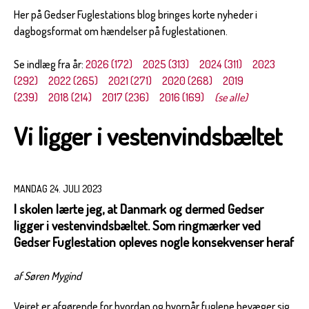
Her på Gedser Fuglestations blog bringes korte nyheder i
dagbogsformat om hændelser på fuglestationen.
Se indlæg fra år:
2026 (172)
2025 (313)
2024 (311)
2023
(292)
2022 (265)
2021 (271)
2020 (268)
2019
(239)
2018 (214)
2017 (236)
2016 (169)
(se alle)
Vi ligger i vestenvindsbæltet
MANDAG 24. JULI 2023
I skolen lærte jeg, at Danmark og dermed Gedser
ligger i vestenvindsbæltet. Som ringmærker ved
Gedser Fuglestation opleves nogle konsekvenser heraf
af Søren Mygind
Vejret er afgørende for hvordan og hvornår fuglene bevæger sig