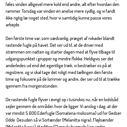
føles vinden alligevel mere kold end andre, alt efter hvordan den
rammer. Torsdag var vinden en anelse mere sydlig, og vi fandt
ikke rigtig læ noget sted, hvor vi samtidig kunne passe vores
arbejde.
Den første time var, som sædvanlig, præget af rokader blandt
rastende fugle på havet. Det ser ud til, at de driver med
strømmen om natten og starter dagen med at flyve tilbage til
udgangspunktet i grupper og mindre flokke. Heldigvis ser det
anderledes ud end det egentlige træk, vi bestræber os på at
registrere, og vi skal tage det roligt med tællingen den første
time og fokusere på de lommer og andre, der ser ud til at trække
igennem fra morgenstunden.
De rastende fugle flyver i øvrigt op i tusindvis nu, når en lodsbåd
sejler gennem de områder, hvor de ligger. Vi anslog i dag, at der
var mindst 5.600 Ederfugle (Somateria molissima) ud for Gedser
Odde. Desuden så vi Sortænder (Melanitta nigra), Fløjlsænder
(Melanitta fusca), Havlitter (Clangula hyemalis) og andre