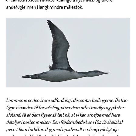
andefugle, men i langt mindre målestok.
Lommerne er den store udfordring i decembertællingerne. De kan
ligne hinanden til forveksling, vi ser dem ofte i modlys og på stor
afstand. Få af dem flyver så tæt på, at vi kan arbejde med flere
detaljer i bestemmelsen. Den Rødstrubede Lom (Gavia stellata)
øverst kom forbi torsdag med opadvendt næb og tydeligt øje