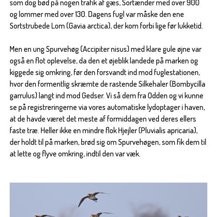
som dog bød på nogen trafik af gæs, Sortænder med over 900
og lommer med over 130. Dagens fugl var måske den ene
Sortstrubede Lom (Gavia arctica), der kom forbi lige før lukketid.
Men en ung Spurvehøg (Accipiter nisus) med klare gule øjne var
også en flot oplevelse, da den et øjeblik landede på marken og
kiggede sig omkring, før den forsvandt ind mod fuglestationen,
hvor den formentlig skræmte de rastende Silkehaler (Bombycilla
garrulus) langt ind mod Gedser. Vi så dem fra Odden og vi kunne
se på registreringerne via vores automatiske lydoptager i haven,
at de havde været det meste af formiddagen ved deres ellers
faste træ. Heller ikke en mindre flok Hjejler (Pluvialis apricaria),
der holdt til på marken, brød sig om Spurvehøgen, som fik dem til
at lette og flyve omkring, indtil den var væk.