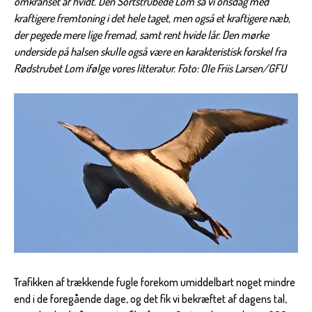
omkranset af hvidt. Den Sortstrubede Lom så vi onsdag med
kraftigere fremtoning i det hele taget, men også et kraftigere næb,
der pegede mere lige fremad, samt rent hvide lår. Den mørke
underside på halsen skulle også være en karakteristisk forskel fra
Rødstrubet Lom ifølge vores litteratur. Foto: Ole Friis Larsen/GFU
Trafikken af trækkende fugle forekom umiddelbart noget mindre
end i de foregående dage, og det fik vi bekræftet af dagens tal,