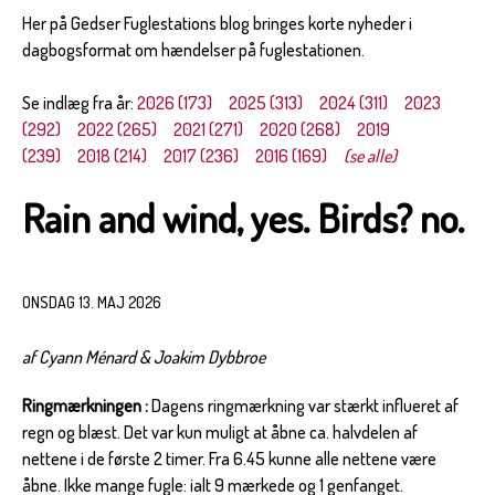
Her på Gedser Fuglestations blog bringes korte nyheder i
dagbogsformat om hændelser på fuglestationen.
Se indlæg fra år:
2026 (173)
2025 (313)
2024 (311)
2023
(292)
2022 (265)
2021 (271)
2020 (268)
2019
(239)
2018 (214)
2017 (236)
2016 (169)
(se alle)
Rain and wind, yes. Birds? no.
ONSDAG 13. MAJ 2026
af Cyann Ménard & Joakim Dybbroe
Ringmærkningen :
Dagens ringmærkning var stærkt influeret af
regn og blæst. Det var kun muligt at åbne ca. halvdelen af
nettene i de første 2 timer. Fra 6.45 kunne alle nettene være
åbne. Ikke mange fugle: ialt 9 mærkede og 1 genfanget.