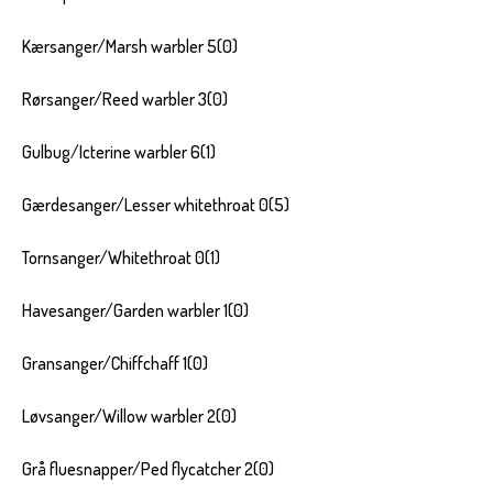
Kærsanger/Marsh warbler 5(0)
Rørsanger/Reed warbler 3(0)
Gulbug/Icterine warbler 6(1)
Gærdesanger/Lesser whitethroat 0(5)
Tornsanger/Whitethroat 0(1)
Havesanger/Garden warbler 1(0)
Gransanger/Chiffchaff 1(0)
Løvsanger/Willow warbler 2(0)
Grå fluesnapper/Ped flycatcher 2(0)