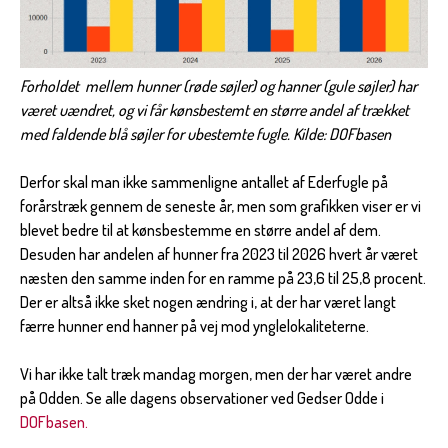
Forholdet mellem hunner (røde søjler) og hanner (gule søjler) har
været uændret, og vi får kønsbestemt en større andel af trækket
med faldende blå søjler for ubestemte fugle. Kilde: DOFbasen
Derfor skal man ikke sammenligne antallet af Ederfugle på
forårstræk gennem de seneste år, men som grafikken viser er vi
blevet bedre til at kønsbestemme en større andel af dem.
Desuden har andelen af hunner fra 2023 til 2026 hvert år været
næsten den samme inden for en ramme på 23,6 til 25,8 procent.
Der er altså ikke sket nogen ændring i, at der har været langt
færre hunner end hanner på vej mod ynglelokaliteterne.
Vi har ikke talt træk mandag morgen, men der har været andre
på Odden. Se alle dagens observationer ved Gedser Odde i
DOFbasen.