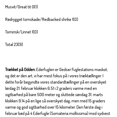
Musvit/Great tit 0(1)
Rødrygget tornskade/Redbacked shrike 1(0)
Tornirisk/Linnet 1(0)
Total 23(9)
Trækket på Odden:
Ederfuglen er Gedser Fuglestations maskot,
og det er den art, vi har mest fokus på i vores træktællinger. I
dette forår begyndte vores standardtællinger på en overskyet
lørdag 21. februar klokken 6.51 i 2 graders varme med en
sigtbarhed på bare 500 meter og sluttede søndag 31. marts
klokken 9.14 på en lige så overskyet dag, men med 15 graders
varme og god sigtbarhed over 15 kilometer. Den første dag i
februar bød på 4 Ederfugle (Somateria mollissima) mod sydvest