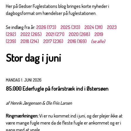
Her på Gedser Fuglestations blog bringes korte nyheder i
dagbogsformat om hændelser på fuglestationen.
Se indlæg fra år:
2026 (173)
2025 (313)
2024 (311)
2023
(292)
2022 (265)
2021 (271)
2020 (268)
2019
(239)
2018 (214)
2017 (236)
2016 (169)
(se alle)
Stor dag i juni
MANDAG 1. JUNI 2026
85.000 Ederfugle på forårstræk ind i Østersøen
af Henrik Jørgensen & Ole Friis Larsen
Ringmærkningen:
Vi er nu kommet ind i juni, og der plejer ikke at
være mange fugle mere da de fleste fugle er ankommet og er i
gang med at yngle.