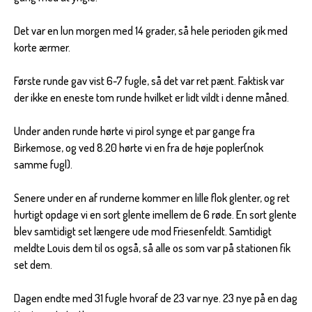
Det var en lun morgen med 14 grader, så hele perioden gik med
korte ærmer.
Første runde gav vist 6-7 fugle, så det var ret pænt. Faktisk var
der ikke en eneste tom runde hvilket er lidt vildt i denne måned.
Under anden runde hørte vi pirol synge et par gange fra
Birkemose, og ved 8.20 hørte vi en fra de høje popler(nok
samme fugl).
Senere under en af runderne kommer en lille flok glenter, og ret
hurtigt opdage vi en sort glente imellem de 6 røde. En sort glente
blev samtidigt set længere ude mod Friesenfeldt. Samtidigt
meldte Louis dem til os også, så alle os som var på stationen fik
set dem.
Dagen endte med 31 fugle hvoraf de 23 var nye. 23 nye på en dag