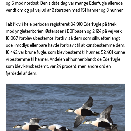
og 5 mod nordøst. Den sidste dag var mange Ederfugle allerede
vendt om og på vej ud af Østersøen med 151 hanner og 3 hunner.
I alt fik vi i hele perioden registreret 84.910 Ederfugle på træk
mod yngleterritorier i Østersøen i DOFbasen og 2.124 på vej væk.
16.067 forblev ubestemte, fordi vi så dem som silhuetter langt
ude i modlys eller bare havde for travlt til at kønsbestemme dem.
16.442 var brune fugle, som blev bestemt til hunner. 52.401 kunne
vi bestemme til hanner. Andelen af hunner blandt de Ederfugle,
som blev kønsbestemt, var 24 procent, men andre ord en
fjerdedel af dem.