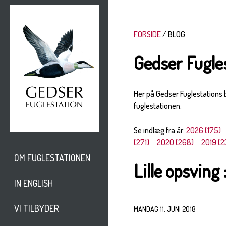
FORSIDE
BLOG
Gedser Fugle
Her på Gedser Fuglestations
fuglestationen.
Se indlæg fra år:
2026 (175)
(271)
2020 (268)
2019 (2
OM FUGLESTATIONEN
Lille opsving 
IN ENGLISH
VI TILBYDER
MANDAG 11. JUNI 2018