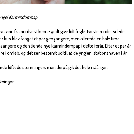
 bange! Karmindompap.
 vind fra nordvest kunne godt give lidt fugle. Første runde tydede
der kun blev fanget et par gengangere, men allerede en halv time
rnsangere og den tiende nye karmindompap i dette forår. Efter et par år
e i omløb, og det ser bestemt ud til, at de yngler i stationshaven i år.
unde løftede stemningen, men derpå gik det hele i stå igen.
kninger: