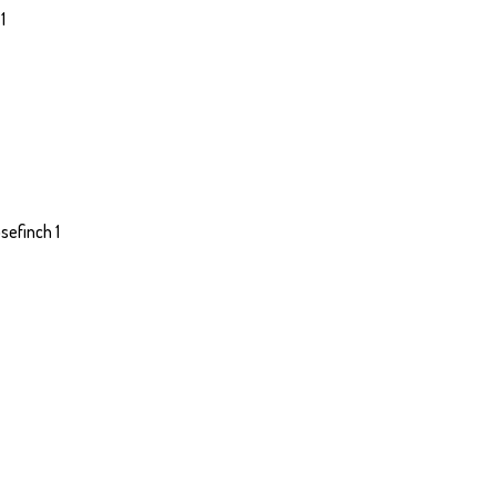
1
efinch 1