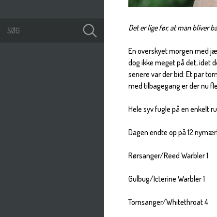
Det er lige før, at man bliver
En overskyet morgen med jævn
dog ikke meget på det, idet 
senere var der bid: Et par to
med tilbagegang er der nu fler
Hele syv fugle på en enkelt r
Dagen endte op på 12 nymær
Rørsanger/Reed Warbler 1
Gulbug/Icterine Warbler 1
Tornsanger/Whitethroat 4