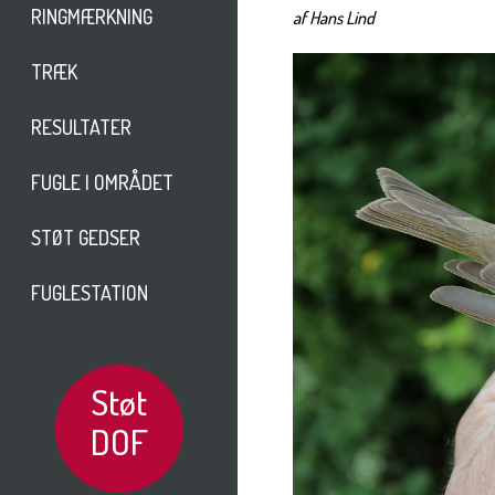
RINGMÆRKNING
af Hans Lind
TRÆK
RESULTATER
FUGLE I OMRÅDET
STØT GEDSER
FUGLESTATION
Støt
DOF