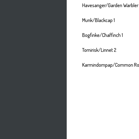
Havesanger/Garden Warbler 
Munk/Blackcap 1
Bogfinke/Chaffinch 1
Tornirisk/Linnet 2
Karmindompap/Common Ros