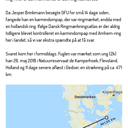
Da Jesper Brinkmann besøgte GFU for små 14 dage siden,
fangede han en karmindompap, der var ringmærket, endda med
en hollandsk ring. Ifølge Dansk Ringmærkningsatlas er der aldrig
tidligere blevet kontrolleret en karmindompap med Arnhem-ring
her i landet, så vi var ekstra spændte på at få svar.
Svaret kom her i formiddags: Fuglen var mærket som ung (2k)
han 26. maj 2018 i Natuurreservaat de Kamperhoek, Flevoland,
Holland og 11 dage senere aflæst i Gedser, en strækning på ca. 471
km.