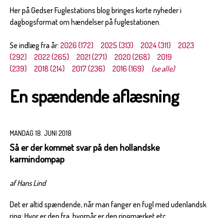
Her på Gedser Fuglestations blog bringes korte nyheder i
dagbogsformat om hændelser på fuglestationen.
Se indlæg fra år:
2026 (172)
2025 (313)
2024 (311)
2023
(292)
2022 (265)
2021 (271)
2020 (268)
2019
(239)
2018 (214)
2017 (236)
2016 (169)
(se alle)
En spændende aflæsning
MANDAG 18. JUNI 2018
Så er der kommet svar på den hollandske
karmindompap
af Hans Lind
Det er altid spændende, når man fanger en fugl med udenlandsk
ring: Hvor er den fra, hvornår er den ringmærket etc.