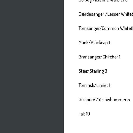
Gærdesanger /Lesser Whitet
Tornsanger/Common Whiteth
Munk/Blackcap 1
Gransanger/Chifchaf 1
Stær/Starling 3
Tornirisk/Linnet 1
Gulspurv /Yellowhammer 5
I alt 19