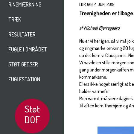
RINGMÆRKNING
LØRDAG 2. JUNI 2018
Treenigheden er tilbage
TRÆK
af Michael Bjerregaard
RESULTATER
Nu er vi her igen, så vi må jo 
og ringmærke omkring 20 fugl
FUGLE I OMRÅDET
op det kom vi Clausjannic, N
Vi havde en stille morgen som
STØT GEDSER
gang under morgenkaffen mens
kornmarkerne.
FUGLESTATION
Ellers ikke noget særligt at be
holder varmefri.
Men varmt må være dagnes me
Støt
Til aften kom Thorbjørn og A
DOF