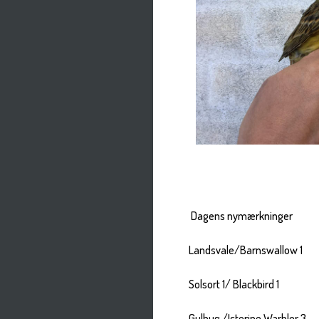
Dagens nymærkninger
Landsvale/Barnswallow 1
Solsort 1/ Blackbird 1
Gulbug /Icterine Warbler 3