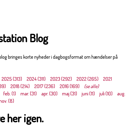
station Blog
 blog bringes korte nyheder i dagbogsformat om hændelser på
2025 (313)
2024 (311)
2023 (292)
2022 (265)
2021
39)
2018 (214)
2017 (236)
2016 (169)
(se alle)
feb. (1)
mar. (31)
apr. (30)
maj (31)
juni (11)
juli (10)
aug.
nov. (8)
e her igen.