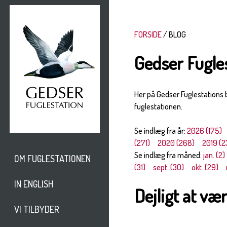
FORSIDE
BLOG
Gedser Fugle
Her på Gedser Fuglestations
fuglestationen.
Se indlæg fra år:
2026 (175)
(271)
2020 (268)
2019 (2
Se indlæg fra måned:
jan. (2)
OM FUGLESTATIONEN
(31)
sept. (30)
okt. (29)
IN ENGLISH
Dejligt at vær
VI TILBYDER