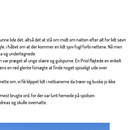
kunne lide det, altså det at stå om midt om natten efter alt for lidt søvn
e, i håbet om at der kommer en lidt sjov fugl forbi nettene. Nå men
ina og undertegnede.
 var præget af unge stære og gulspurve. En Priol fløjtede en enkelt
 en rød glente forsøgte at finde noget spiseligt ude over
rette om, vi fik klippet lidt i netbanerne da træer og buske jo ikke
st brugte ord, for der var lunt hernede på spidsen.
ndreas og skulle overnatte.