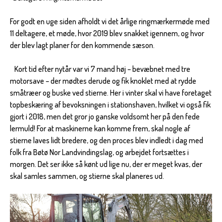
For godt en uge siden afholdt vi det årlige ringmærkermøde med
11 deltagere, et møde, hvor 2019 blev snakket igennem, og hvor
der blev lagt planer for den kommende sæson.
Kort tid efter nytår var vi 7 mand høj – bevæbnet med tre
motorsave – der mødtes derude og fik knoklet med at rydde
småtræer og buske ved stierne. Her i vinter skal vi have foretaget
topbeskæring af bevoksningen i stationshaven, hvilket vi også fik
gjort i 2018, men det gror jo ganske voldsomt her på den fede
lermuld! For at maskinerne kan komme frem, skal nogle af
stierne laves lidt bredere, og den proces blev indledt i dag med
folk fra Bøtø Nor Landvindingslag, og arbejdet fortsættes i
morgen. Det ser ikke så kønt ud lige nu, der er meget kvas, der
skal samles sammen, og stierne skal planeres ud.