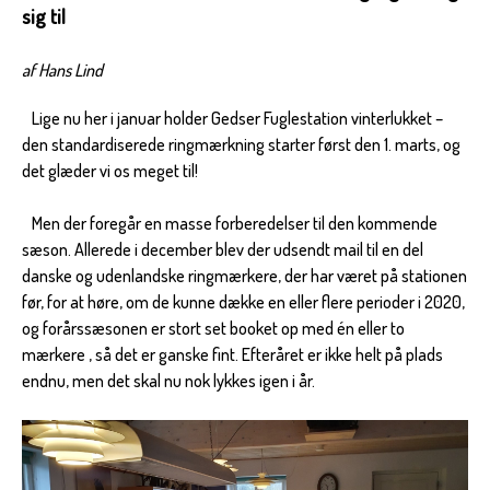
sig til
af Hans Lind
Lige nu her i januar holder Gedser Fuglestation vinterlukket –
den standardiserede ringmærkning starter først den 1. marts, og
det glæder vi os meget til!
Men der foregår en masse forberedelser til den kommende
sæson. Allerede i december blev der udsendt mail til en del
danske og udenlandske ringmærkere, der har været på stationen
før, for at høre, om de kunne dække en eller flere perioder i 2020,
og forårssæsonen er stort set booket op med én eller to
mærkere , så det er ganske fint. Efteråret er ikke helt på plads
endnu, men det skal nu nok lykkes igen i år.