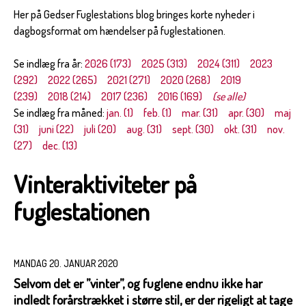
Her på Gedser Fuglestations blog bringes korte nyheder i
dagbogsformat om hændelser på fuglestationen.
Se indlæg fra år:
2026 (173)
2025 (313)
2024 (311)
2023
(292)
2022 (265)
2021 (271)
2020 (268)
2019
(239)
2018 (214)
2017 (236)
2016 (169)
(se alle)
Se indlæg fra måned:
jan. (1)
feb. (1)
mar. (31)
apr. (30)
maj
(31)
juni (22)
juli (20)
aug. (31)
sept. (30)
okt. (31)
nov.
(27)
dec. (13)
Vinteraktiviteter på
fuglestationen
MANDAG 20. JANUAR 2020
Selvom det er ”vinter”, og fuglene endnu ikke har
indledt forårstrækket i større stil, er der rigeligt at tage