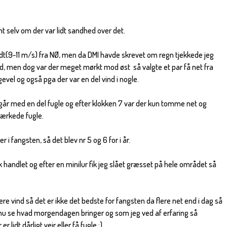
ent selv om der var lidt sandhed over det.
rdt(9-11 m/s) fra NØ, men da DMI havde skrevet om regn tjekkede jeg
ud, men dog var der meget mørkt mod øst så valgte et par få net fra
evel og også pga der var en del vind i nogle.
går med en del fugle og efter klokken 7 var der kun tomme net og
mærkede fugle.
i fangsten, så det blev nr 5 og 6 for i år.
k handlet og efter en minilur fik jeg slået græsset på hele området så
gere vind så det er ikke det bedste for fangsten da flere net end i dag så
nu se hvad morgendagen bringer og som jeg ved af erfaring så
 lidt dårligt vejr eller få fugle ;)