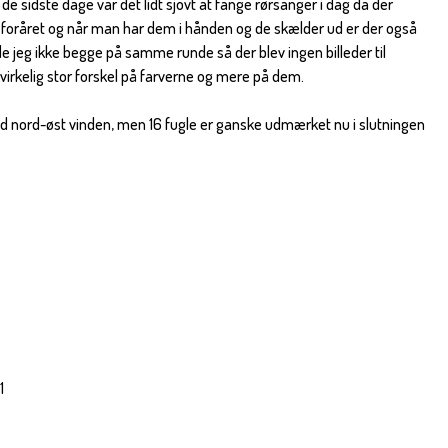
de sidste dage var det lidt sjovt at fange rørsanger i dag da der
m foråret og når man har dem i hånden og de skælder ud er der også
e jeg ikke begge på samme runde så der blev ingen billeder til
irkelig stor forskel på farverne og mere på dem.
 nord-øst vinden, men 16 fugle er ganske udmærket nu i slutningen
1