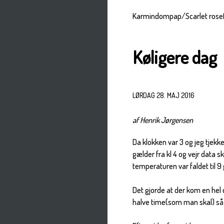
Karmindompap/Scarlet rosef
Køligere dag
LØRDAG 28. MAJ 2016
af Henrik Jørgensen
Da klokken var 3 og jeg tjekke
gælder fra kl 4 og vejr data 
temperaturen var faldet til 9 
Det gjorde at der kom en hel 
halve time(som man skal) så 