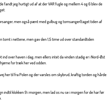
nde fandt jeg hurtigt ud af at der VAR fugle og mellem 4 og 6 blev de
get.
ørsanger, men også pænt med gulbug og tornsanger(taget tiden af
en tomt i nettene, men gav den 1,5 time ud over standardtiden
 ind over haven i dag, men ellers intet da vinden stadig er i Nord-Øst
dhjørne for træk her ved odden.
å vej her til fra Polen og der varsles om skybrud, kraftig torden og hårde
n indtil klokken 9 i morgen, men lad os nu se i morgen for de har før
e.