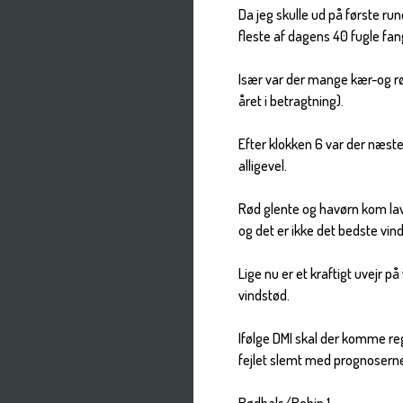
Da jeg skulle ud på første ru
fleste af dagens 40 fugle fan
Især var der mange kær-og r
året i betragtning).
Efter klokken 6 var der næst
alligevel.
Rød glente og havørn kom lavt
og det er ikke det bedste vin
Lige nu er et kraftigt uvejr p
vindstød.
Ifølge DMI skal der komme reg
fejlet slemt med prognosern