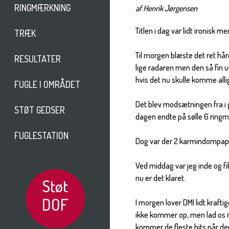
RINGMÆRKNING
af Henrik Jørgensen
Titlen i dag var lidt ironisk m
TRÆK
Til morgen blæste det ret hå
RESULTATER
lige radaren men den så fin 
hvis det nu skulle komme allig
FUGLE I OMRÅDET
Det blev modsætningen fra i 
STØT GEDSER
dagen endte på sølle 6 ring
FUGLESTATION
Dog var der 2 karmindompaper 
Ved middag var jeg inde og fi
nu er det klaret.
Støt
DOF
I morgen lover DMI lidt krafti
ikke kommer op, men lad os 
kommer de fleste hits når der er