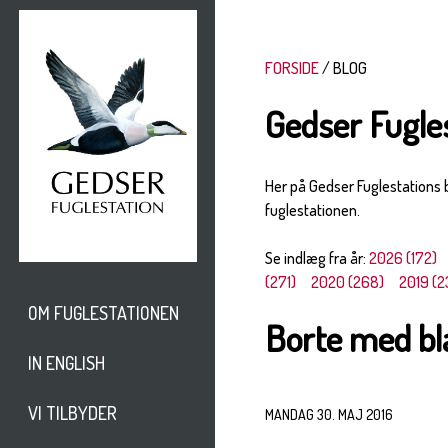
FORSIDE
BLOG
Gedser Fugle
Her på Gedser Fuglestations
fuglestationen.
Se indlæg fra år:
2026 (172)
(271)
2020 (268)
2019 (2
OM FUGLESTATIONEN
Borte med b
IN ENGLISH
VI TILBYDER
MANDAG 30. MAJ 2016