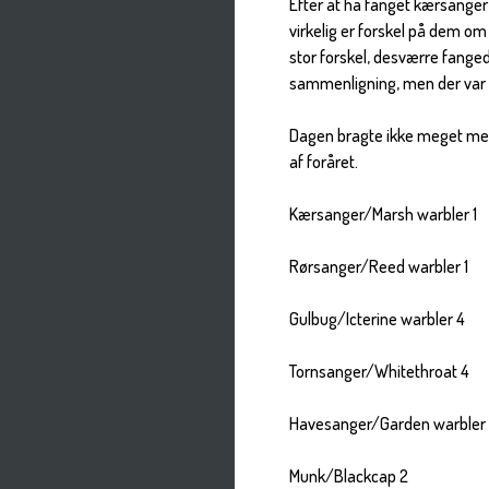
Efter at ha fanget kærsanger 
virkelig er forskel på dem o
stor forskel, desværre fanged
sammenligning, men der var v
Dagen bragte ikke meget med
af foråret.
Kærsanger/Marsh warbler 1
Rørsanger/Reed warbler 1
Gulbug/Icterine warbler 4
Tornsanger/Whitethroat 4
Havesanger/Garden warbler 
Munk/Blackcap 2