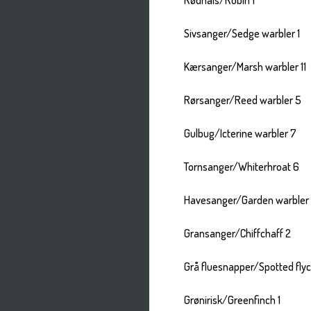
Rødhals/Robin 1
Sivsanger/Sedge warbler 1
Kærsanger/Marsh warbler 11
Rørsanger/Reed warbler 5
Gulbug/Icterine warbler 7
Tornsanger/Whiterhroat 6
Havesanger/Garden warbler
Gransanger/Chiffchaff 2
Grå fluesnapper/Spotted flyc
Grønirisk/Greenfinch 1