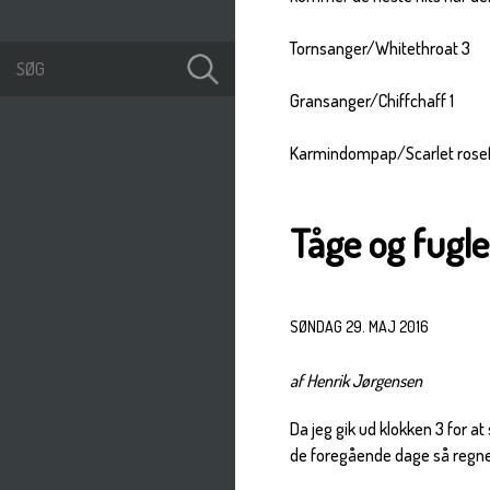
Tornsanger/Whitethroat 3
Gransanger/Chiffchaff 1
Karmindompap/Scarlet rosef
Tåge og fugle
SØNDAG 29. MAJ 2016
af Henrik Jørgensen
Da jeg gik ud klokken 3 for a
de foregående dage så regned